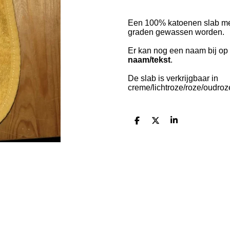
Een 100% katoenen slab met d
graden gewassen worden.
Er kan nog een naam bij op 
naam/tekst
.
De slab is verkrijgbaar in
creme/lichtroze/roze/oudroz
D
D
S
e
e
h
l
e
a
e
l
r
n
e