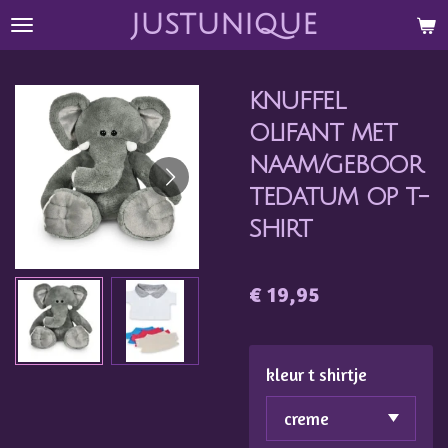
justunique
Ga
direct
naar
knuffel
de
hoofdinhoud
olifant met
naam/geboor
tedatum op t-
shirt
€ 19,95
kleur t shirtje