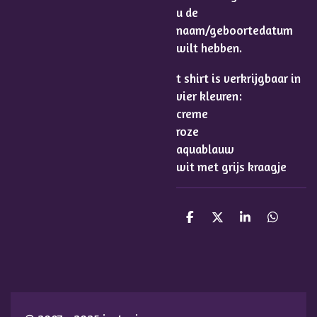
u de
naam/geboortedatum
wilt hebben.
t shirt is verkrijgbaar in
vier kleuren:
creme
roze
aquablauw
wit met grijs kraagje
D
D
S
D
e
e
h
e
l
e
a
l
e
l
r
e
n
e
n