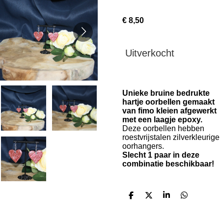
€ 8,50
Uitverkocht
Unieke bruine bedrukte
hartje oorbellen gemaakt
van fimo kleien afgewerkt
met een laagje epoxy.
Deze oorbellen hebben
roestvrijstalen zilverkleurige
oorhangers.
Slecht 1 paar in deze
combinatie beschikbaar!
D
D
S
D
e
e
h
e
l
e
a
l