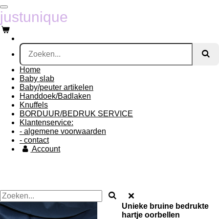
Ga
justunique
direct
naar
de
hoofdinhoud
Home
Baby slab
Baby/peuter artikelen
Handdoek/Badlaken
Knuffels
BORDUUR/BEDRUK SERVICE
Klantenservice:
- algemene voorwaarden
- contact
Account
Unieke bruine bedrukte
hartje oorbellen