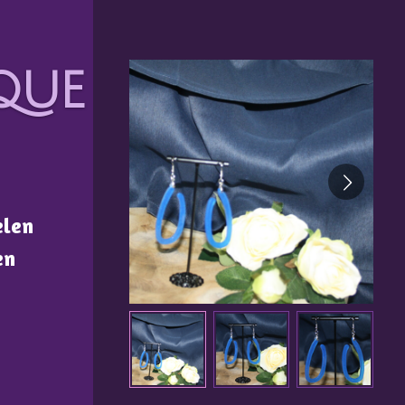
que
elen
en