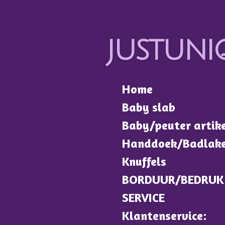
Ga
direct
justuni
naar
de
hoofdinhoud
Home
Baby slab
Baby/peuter artik
Handdoek/Badlak
Knuffels
BORDUUR/BEDRUK
SERVICE
Klantenservice: