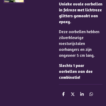
Unieke ovale oorbellen
in felroze met lichtroze
glitters gemaakt van
epoxy.
Deze oorbellen hebben
zilverkleurige
roestvrijstalen
oorhangers en zijn
ongeveer 5 cm lang.
Slechts 1 paar
oorbellen van dee
combinatie!
D
D
S
D
e
e
h
e
l
e
a
l