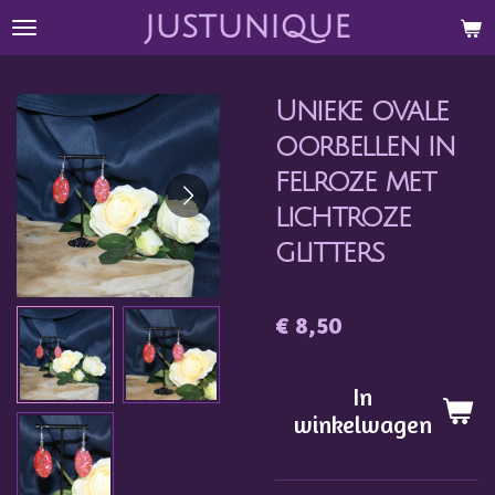
justunique
Ga
direct
naar
Unieke ovale
de
hoofdinhoud
oorbellen in
felroze met
lichtroze
glitters
€ 8,50
In
winkelwagen