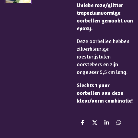
Unieke roze/glitter
trapeziumvormige
oorbellen gemaakt van
epoxy.
Deze oorbellen hebben
zilverkleurige
roestvrijstalen
oorstekers en zijn
ongeveer 5,5 cm lang.
Slechts 1 paar
oorbellen van deze
kleur/vorm combinatie!
D
D
S
D
e
e
h
e
l
e
a
l