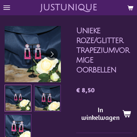
justunique
Ga
direct
naar
Unieke
de
hoofdinhoud
roze/glitter
trapeziumvor
mige
oorbellen
€ 8,50
In
winkelwagen