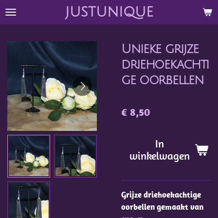
justunique
Ga
direct
naar
Unieke grijze
de
hoofdinhoud
driehoekachti
ge oorbellen
€ 8,50
In
winkelwagen
Grijze driehoekachtige
oorbellen gemaakt van