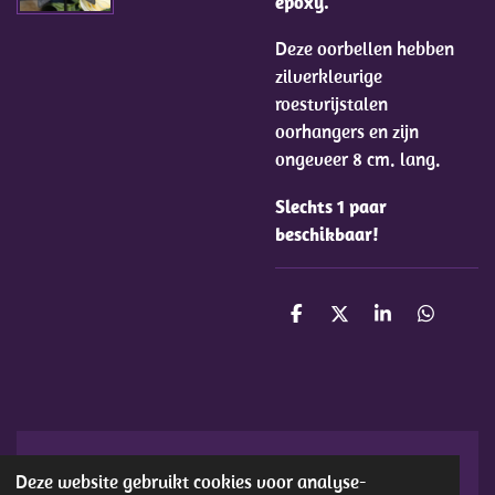
epoxy.
Deze oorbellen hebben
zilverkleurige
roestvrijstalen
oorhangers en zijn
ongeveer 8 cm. lang.
Slechts 1 paar
beschikbaar!
D
D
S
D
e
e
h
e
l
e
a
l
e
l
r
e
n
e
n
© 2007 - 2025 justunique
Deze website gebruikt cookies voor analyse-