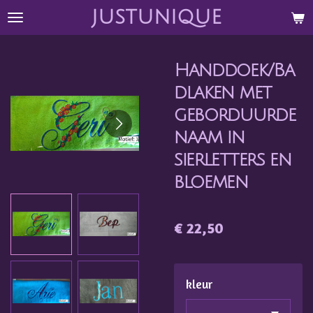
justunique
Ga
direct
naar
Handdoek/Ba
de
hoofdinhoud
dlaken met
geborduurde
naam in
sierletters en
bloemen
€ 22,50
kleur