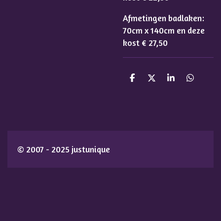
Afmetingen badlaken:
70cm x 140cm en deze
kost € 27,50
D
D
S
D
e
e
h
e
l
e
a
l
e
l
r
e
n
e
n
© 2007 - 2025 justunique